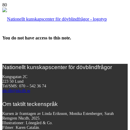
You do not have access to this note.
Nationellt kunskapscenter för dövblindfrågor
Kungsgatan 2C
223 50 Lund
Tel/SMS: 070 – 542 36 74
nkcdb@nkcdb.se
Om taktilt teckenspråk
Kursen är framtagen av Linda Eriksson, Monika Estenberger, Sarah
Remgren Nkcdb, 2025.
Illustrationer: Lönegård & Co.
Filmer:
Karen Catalán.