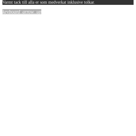
Varmt tack till alla er som medverkat inklusive tolkar.
keyboard_arrow_up