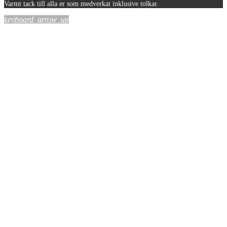
Varmt tack till alla er som medverkat inklusive tolkar.
keyboard_arrow_up