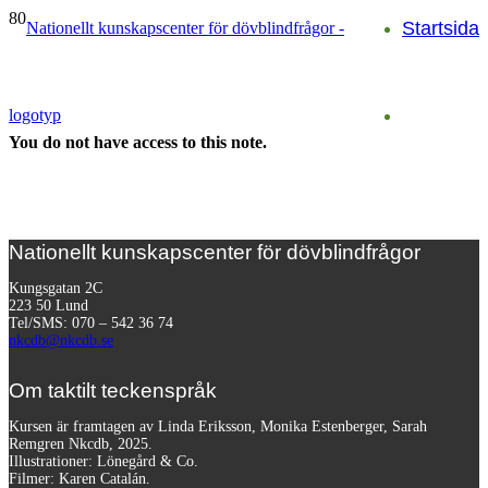
Startsida
You do not have access to this note.
Nationellt kunskapscenter för dövblindfrågor
Kungsgatan 2C
223 50 Lund
Tel/SMS: 070 – 542 36 74
nkcdb@nkcdb.se
Om taktilt teckenspråk
Kursen är framtagen av Linda Eriksson, Monika Estenberger, Sarah
Remgren Nkcdb, 2025.
Illustrationer: Lönegård & Co.
Filmer:
Karen Catalán.