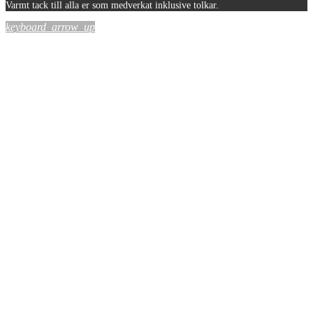
Varmt tack till alla er som medverkat inklusive tolkar.
keyboard_arrow_up