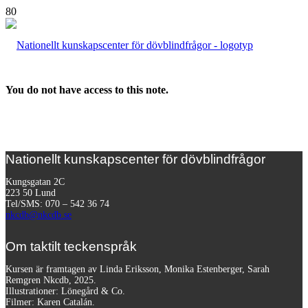
You do not have access to this note.
Nationellt kunskapscenter för dövblindfrågor
Kungsgatan 2C
223 50 Lund
Tel/SMS: 070 – 542 36 74
nkcdb@nkcdb.se
Om taktilt teckenspråk
Kursen är framtagen av Linda Eriksson, Monika Estenberger, Sarah
Remgren Nkcdb, 2025.
Illustrationer: Lönegård & Co.
Filmer:
Karen Catalán.