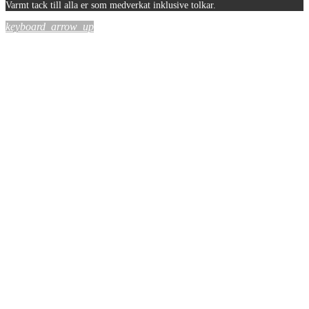
Varmt tack till alla er som medverkat inklusive tolkar.
keyboard_arrow_up