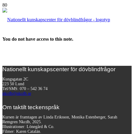
You do not have access to this note.
Nationellt kunskapscenter för dövblindfrågor
Kungsgatan 2C
223 50 Lund
Tel/SMS: 070 – 542 36 74
nkcdb@nkcdb.se
Om taktilt teckenspråk
Kursen är framtagen av Linda Eriksson, Monika Estenberger, Sarah
Remgren Nkcdb, 2025.
Illustrationer: Lönegård & Co.
Filmer:
Karen Catalán.