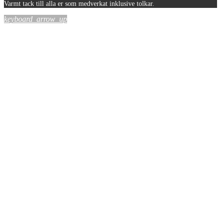
Varmt tack till alla er som medverkat inklusive tolkar.
keyboard_arrow_up