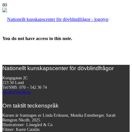
You do not have access to this note.
Nationellt kunskapscenter för dövblindfrågor
Kungsgatan 2C
223 50 Lund
Tel/SMS: 070 – 542 36 74
nkcdb@nkcdb.se
Om taktilt teckenspråk
Kursen är framtagen av Linda Eriksson, Monika Estenberger, Sarah
Remgren Nkcdb, 2025.
Illustrationer: Lönegård & Co.
Filmer:
Karen Catalán.