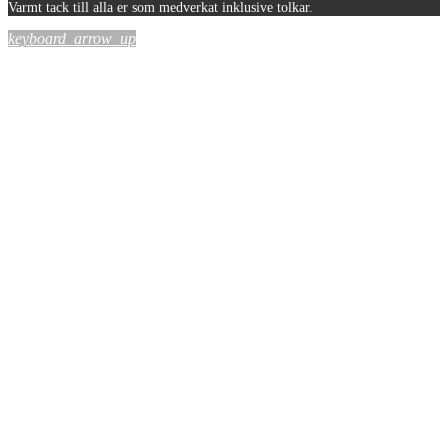
Varmt tack till alla er som medverkat inklusive tolkar.
keyboard_arrow_up