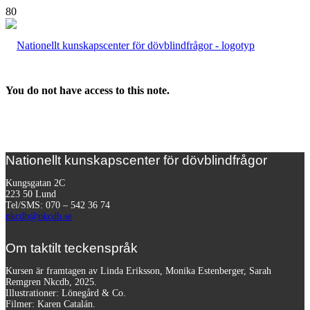
You do not have access to this note.
Nationellt kunskapscenter för dövblindfrågor
Kungsgatan 2C
223 50 Lund
Tel/SMS: 070 – 542 36 74
nkcdb@nkcdb.se
Om taktilt teckenspråk
Kursen är framtagen av Linda Eriksson, Monika Estenberger, Sarah
Remgren Nkcdb, 2025.
Illustrationer: Lönegård & Co.
Filmer:
Karen Catalán.