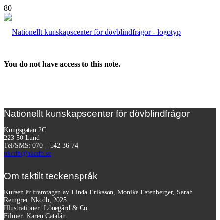
You do not have access to this note.
Nationellt kunskapscenter för dövblindfrågor
Kungsgatan 2C
223 50 Lund
Tel/SMS: 070 – 542 36 74
nkcdb@nkcdb.se
Om taktilt teckenspråk
Kursen är framtagen av Linda Eriksson, Monika Estenberger, Sarah
Remgren Nkcdb, 2025.
Illustrationer: Lönegård & Co.
Filmer:
Karen Catalán.