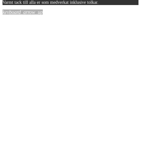
Varmt tack till alla er som medverkat inklusive tolkar.
keyboard_arrow_up