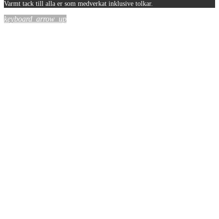
Varmt tack till alla er som medverkat inklusive tolkar.
keyboard_arrow_up