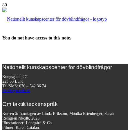
You do not have access to this note.
Nationellt kunskapscenter för dövblindfrågor
Kungsgatan 2C
223 50 Lund
Tel/SMS: 070 – 542 36 74
nkcdb@nkcdb.se
Om taktilt teckenspråk
Kursen är framtagen av Linda Eriksson, Monika Estenberger, Sarah
Remgren Nkcdb, 2025.
Illustrationer: Lönegård & Co.
Filmer:
Karen Catalán.