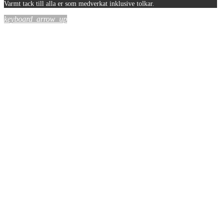
Varmt tack till alla er som medverkat inklusive tolkar.
keyboard_arrow_up