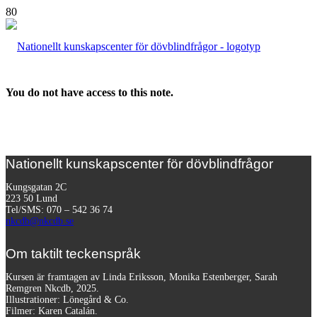
You do not have access to this note.
Nationellt kunskapscenter för dövblindfrågor
Kungsgatan 2C
223 50 Lund
Tel/SMS: 070 – 542 36 74
nkcdb@nkcdb.se
Om taktilt teckenspråk
Kursen är framtagen av Linda Eriksson, Monika Estenberger, Sarah
Remgren Nkcdb, 2025.
Illustrationer: Lönegård & Co.
Filmer:
Karen Catalán.