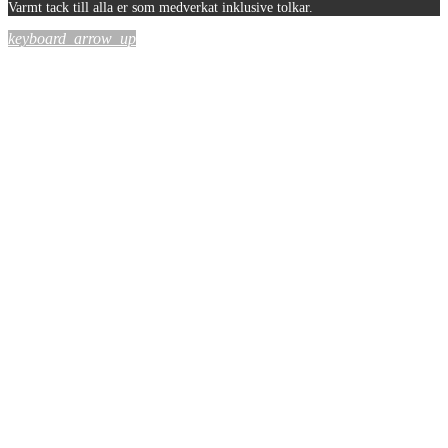
Varmt tack till alla er som medverkat inklusive tolkar.
keyboard_arrow_up