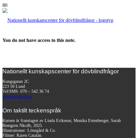
You do not have access to this note.
Nationellt kunskapscenter för dövblindfrågor
Kungsgatan 2C
223 50 Lund
Tel/SMS: 070 – 542 36 74
nkcdb@nkcdb.se
Om taktilt teckenspråk
Kursen är framtagen av Linda Eriksson, Monika Estenberger, Sarah
Remgren Nkcdb, 2025.
Illustrationer: Lönegård & Co.
Filmer:
Karen Catalán.