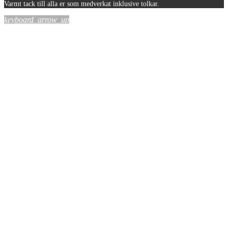
Varmt tack till alla er som medverkat inklusive tolkar.
keyboard_arrow_up