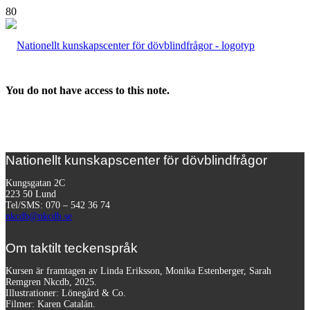
You do not have access to this note.
Nationellt kunskapscenter för dövblindfrågor
Kungsgatan 2C
223 50 Lund
Tel/SMS: 070 – 542 36 74
nkcdb@nkcdb.se
Om taktilt teckenspråk
Kursen är framtagen av Linda Eriksson, Monika Estenberger, Sarah
Remgren Nkcdb, 2025.
Illustrationer: Lönegård & Co.
Filmer:
Karen Catalán.