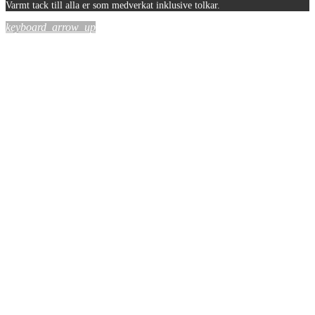
Varmt tack till alla er som medverkat inklusive tolkar.
keyboard_arrow_up