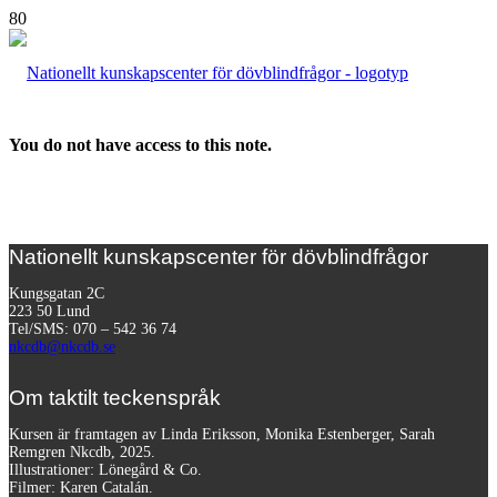
You do not have access to this note.
Nationellt kunskapscenter för dövblindfrågor
Kungsgatan 2C
223 50 Lund
Tel/SMS: 070 – 542 36 74
nkcdb@nkcdb.se
Om taktilt teckenspråk
Kursen är framtagen av Linda Eriksson, Monika Estenberger, Sarah
Remgren Nkcdb, 2025.
Illustrationer: Lönegård & Co.
Filmer:
Karen Catalán.