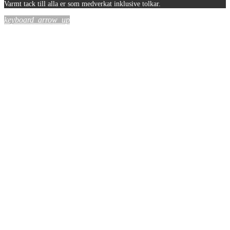
Varmt tack till alla er som medverkat inklusive tolkar.
keyboard_arrow_up