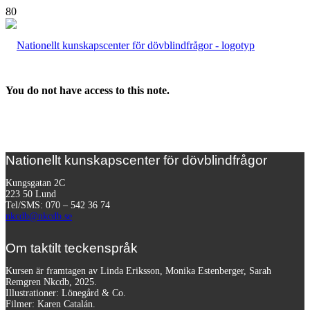
You do not have access to this note.
Nationellt kunskapscenter för dövblindfrågor
Kungsgatan 2C
223 50 Lund
Tel/SMS: 070 – 542 36 74
nkcdb@nkcdb.se
Om taktilt teckenspråk
Kursen är framtagen av Linda Eriksson, Monika Estenberger, Sarah
Remgren Nkcdb, 2025.
Illustrationer: Lönegård & Co.
Filmer:
Karen Catalán.