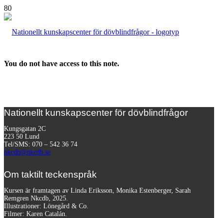
You do not have access to this note.
Nationellt kunskapscenter för dövblindfrågor
Kungsgatan 2C
223 50 Lund
Tel/SMS: 070 – 542 36 74
nkcdb@nkcdb.se
Om taktilt teckenspråk
Kursen är framtagen av Linda Eriksson, Monika Estenberger, Sarah
Remgren Nkcdb, 2025.
Illustrationer: Lönegård & Co.
Filmer:
Karen Catalán.