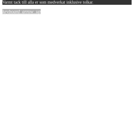
Varmt tack till alla er som medverkat inklusive tolkar.
keyboard_arrow_up