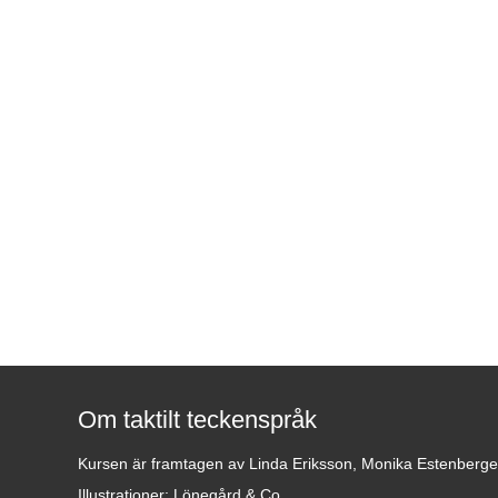
Om taktilt teckenspråk
Kursen är framtagen av Linda Eriksson, Monika Estenberg
Illustrationer: Lönegård & Co.