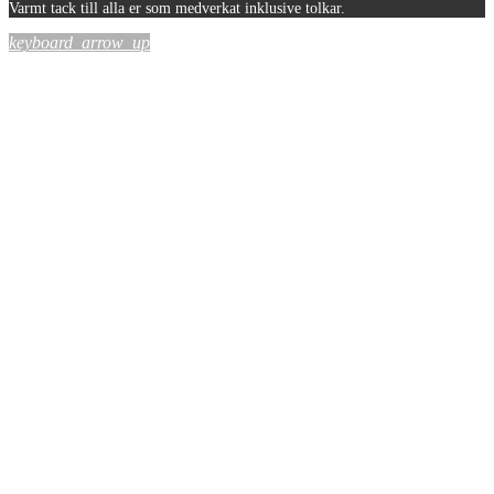
Varmt tack till alla er som medverkat inklusive tolkar.
keyboard_arrow_up