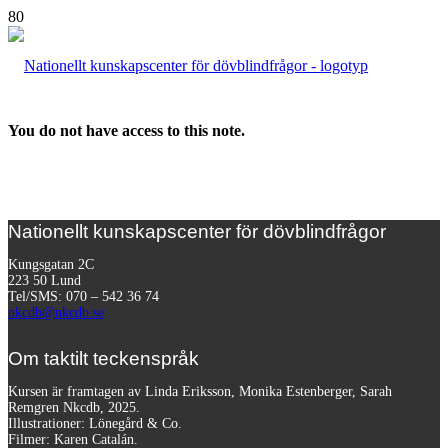
You do not have access to this note.
Nationellt kunskapscenter för dövblindfrågor
Kungsgatan 2C
223 50 Lund
Tel/SMS: 070 – 542 36 74
nkcdb@nkcdb.se
Om taktilt teckenspråk
Kursen är framtagen av Linda Eriksson, Monika Estenberger, Sarah
Remgren Nkcdb, 2025.
Illustrationer: Lönegård & Co.
Filmer:
Karen Catalán.