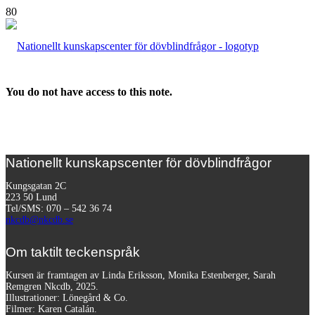
You do not have access to this note.
Nationellt kunskapscenter för dövblindfrågor
Kungsgatan 2C
223 50 Lund
Tel/SMS: 070 – 542 36 74
nkcdb@nkcdb.se
Om taktilt teckenspråk
Kursen är framtagen av Linda Eriksson, Monika Estenberger, Sarah
Remgren Nkcdb, 2025.
Illustrationer: Lönegård & Co.
Filmer:
Karen Catalán.