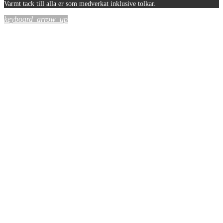
Varmt tack till alla er som medverkat inklusive tolkar.
keyboard_arrow_up