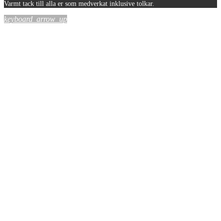
Varmt tack till alla er som medverkat inklusive tolkar.
keyboard_arrow_up