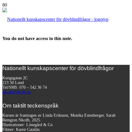
You do not have access to this note.
Nationellt kunskapscenter för dövblindfrågor
Kungsgatan 2C
223 50 Lund
Tel/SMS: 070 – 542 36 74
nkcdb@nkcdb.se
Om taktilt teckenspråk
Kursen är framtagen av Linda Eriksson, Monika Estenberger, Sarah
Remgren Nkcdb, 2025.
Illustrationer: Lönegård & Co.
Filmer:
Karen Catalán.