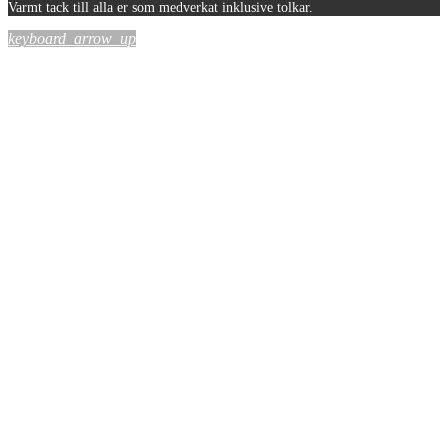
Varmt tack till alla er som medverkat inklusive tolkar.
keyboard_arrow_up