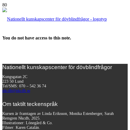
You do not have access to this note.
Nationellt kunskapscenter för dövblindfrågor
Kungsgatan 2C
223 50 Lund
Tel/SMS: 070 – 542 36 74
nkcdb@nkcdb.se
Om taktilt teckenspråk
Kursen är framtagen av Linda Eriksson, Monika Estenberger, Sarah
Remgren Nkcdb, 2025.
Illustrationer: Lönegård & Co.
Filmer:
Karen Catalán.