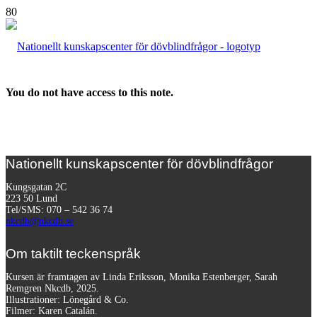
You do not have access to this note.
Nationellt kunskapscenter för dövblindfrågor
Kungsgatan 2C
223 50 Lund
Tel/SMS: 070 – 542 36 74
nkcdb@nkcdb.se
Om taktilt teckenspråk
Kursen är framtagen av Linda Eriksson, Monika Estenberger, Sarah
Remgren Nkcdb, 2025.
Illustrationer: Lönegård & Co.
Filmer:
Karen Catalán.