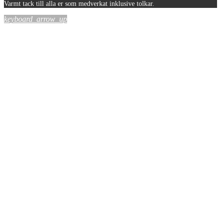
Varmt tack till alla er som medverkat inklusive tolkar.
keyboard_arrow_up