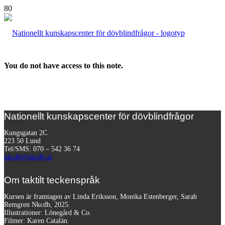
You do not have access to this note.
Nationellt kunskapscenter för dövblindfrågor
Kungsgatan 2C
223 50 Lund
Tel/SMS: 070 – 542 36 74
nkcdb@nkcdb.se
Om taktilt teckenspråk
Kursen är framtagen av Linda Eriksson, Monika Estenberger, Sarah
Remgren Nkcdb, 2025.
Illustrationer: Lönegård & Co.
Filmer:
Karen Catalán.