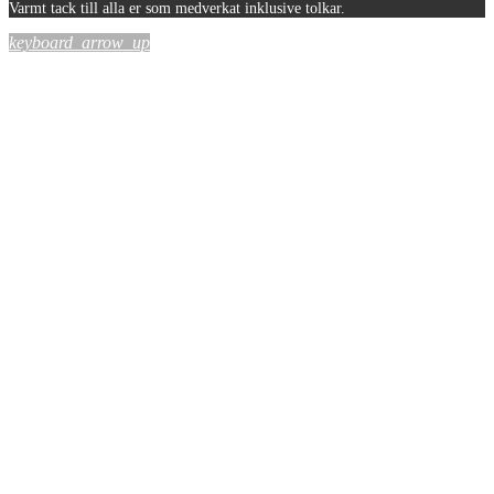
Varmt tack till alla er som medverkat inklusive tolkar.
keyboard_arrow_up