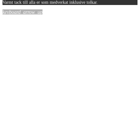
Varmt tack till alla er som medverkat inklusive tolkar.
keyboard_arrow_up