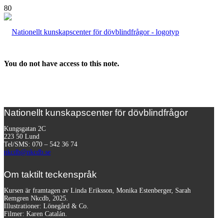
You do not have access to this note.
Nationellt kunskapscenter för dövblindfrågor
Kungsgatan 2C
223 50 Lund
Tel/SMS: 070 – 542 36 74
nkcdb@nkcdb.se
Om taktilt teckenspråk
Kursen är framtagen av Linda Eriksson, Monika Estenberger, Sarah
Remgren Nkcdb, 2025.
Illustrationer: Lönegård & Co.
Filmer:
Karen Catalán.