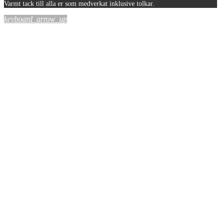
Varmt tack till alla er som medverkat inklusive tolkar.
keyboard_arrow_up