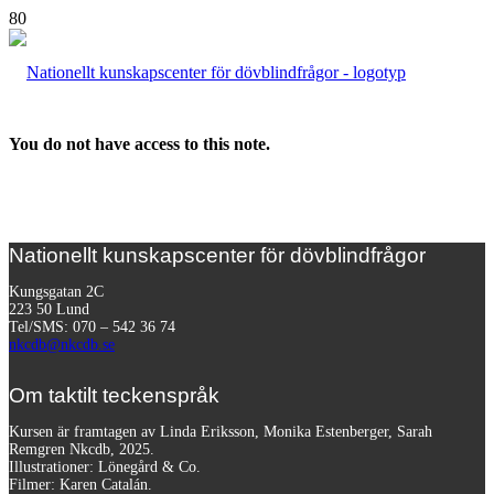
You do not have access to this note.
Nationellt kunskapscenter för dövblindfrågor
Kungsgatan 2C
223 50 Lund
Tel/SMS: 070 – 542 36 74
nkcdb@nkcdb.se
Om taktilt teckenspråk
Kursen är framtagen av Linda Eriksson, Monika Estenberger, Sarah
Remgren Nkcdb, 2025.
Illustrationer: Lönegård & Co.
Filmer:
Karen Catalán.