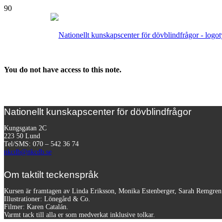
You do not have access to this note.
Nationellt kunskapscenter för dövblindfrågor
Kungsgatan 2C
223 50 Lund
Tel/SMS: 070 – 542 36 74
nkcdb@nkcdb.se
Om taktilt teckenspråk
Kursen är framtagen av Linda Eriksson, Monika Estenberger, Sarah Remgre
Illustrationer: Lönegård & Co.
Filmer:
Karen Catalán.
Varmt tack till alla er som medverkat inklusive tolkar.