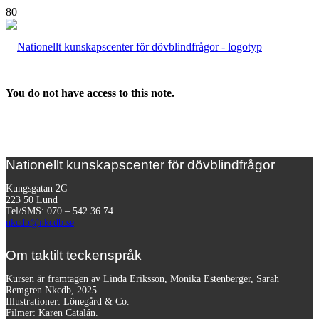
You do not have access to this note.
Nationellt kunskapscenter för dövblindfrågor
Kungsgatan 2C
223 50 Lund
Tel/SMS: 070 – 542 36 74
nkcdb@nkcdb.se
Om taktilt teckenspråk
Kursen är framtagen av Linda Eriksson, Monika Estenberger, Sarah
Remgren Nkcdb, 2025.
Illustrationer: Lönegård & Co.
Filmer:
Karen Catalán.