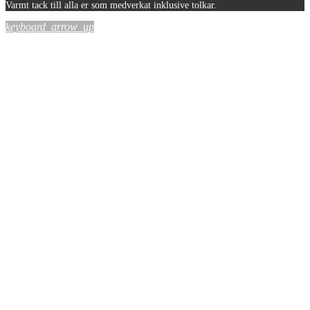
Varmt tack till alla er som medverkat inklusive tolkar.
keyboard_arrow_up