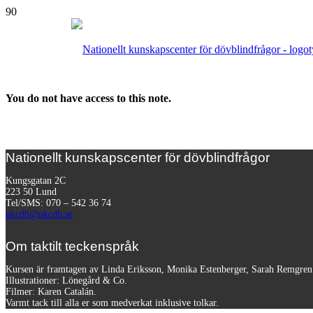
You do not have access to this note.
Nationellt kunskapscenter för dövblindfrågor
Kungsgatan 2C
223 50 Lund
Tel/SMS: 070 – 542 36 74
nkcdb@nkcdb.se
Om taktilt teckenspråk
Kursen är framtagen av Linda Eriksson, Monika Estenberger, Sarah Remgre
Illustrationer: Lönegård & Co.
Filmer:
Karen Catalán.
Varmt tack till alla er som medverkat inklusive tolkar.