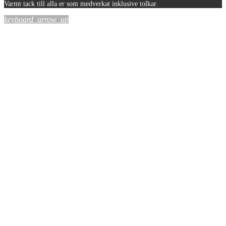
Varmt tack till alla er som medverkat inklusive tolkar.
keyboard_arrow_up