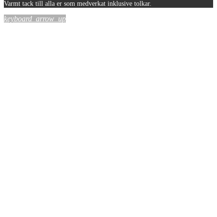
Varmt tack till alla er som medverkat inklusive tolkar.
keyboard_arrow_up