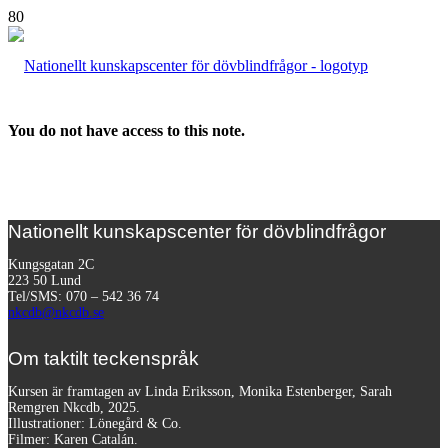
You do not have access to this note.
Nationellt kunskapscenter för dövblindfrågor
Kungsgatan 2C
223 50 Lund
Tel/SMS: 070 – 542 36 74
nkcdb@nkcdb.se
Om taktilt teckenspråk
Kursen är framtagen av Linda Eriksson, Monika Estenberger, Sarah
Remgren Nkcdb, 2025.
Illustrationer: Lönegård & Co.
Filmer:
Karen Catalán.