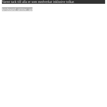
Varmt tack till alla er som medverkat inklusive tolkar.
keyboard_arrow_up