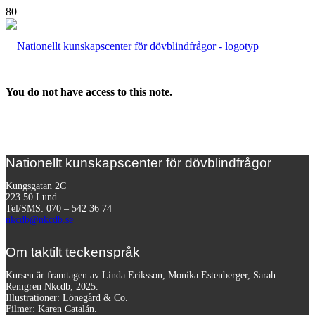
You do not have access to this note.
Nationellt kunskapscenter för dövblindfrågor
Kungsgatan 2C
223 50 Lund
Tel/SMS: 070 – 542 36 74
nkcdb@nkcdb.se
Om taktilt teckenspråk
Kursen är framtagen av Linda Eriksson, Monika Estenberger, Sarah
Remgren Nkcdb, 2025.
Illustrationer: Lönegård & Co.
Filmer:
Karen Catalán.