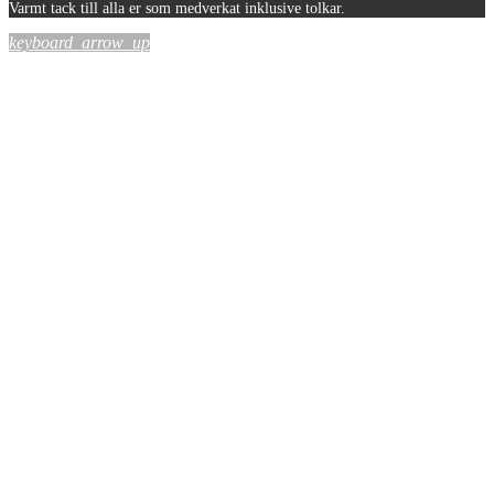
Varmt tack till alla er som medverkat inklusive tolkar.
keyboard_arrow_up