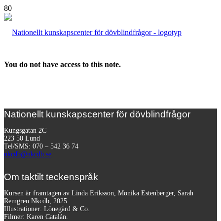
You do not have access to this note.
Nationellt kunskapscenter för dövblindfrågor
Kungsgatan 2C
223 50 Lund
Tel/SMS: 070 – 542 36 74
nkcdb@nkcdb.se
Om taktilt teckenspråk
Kursen är framtagen av Linda Eriksson, Monika Estenberger, Sarah
Remgren Nkcdb, 2025.
Illustrationer: Lönegård & Co.
Filmer:
Karen Catalán.