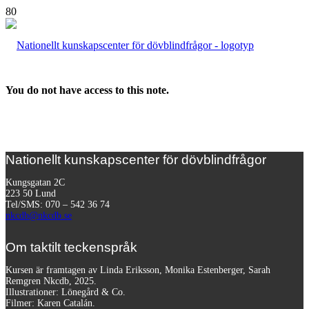
You do not have access to this note.
Nationellt kunskapscenter för dövblindfrågor
Kungsgatan 2C
223 50 Lund
Tel/SMS: 070 – 542 36 74
nkcdb@nkcdb.se
Om taktilt teckenspråk
Kursen är framtagen av Linda Eriksson, Monika Estenberger, Sarah
Remgren Nkcdb, 2025.
Illustrationer: Lönegård & Co.
Filmer:
Karen Catalán.