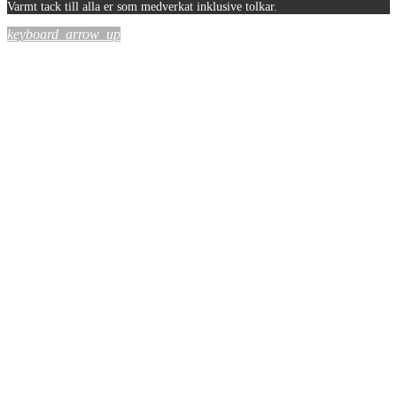
Varmt tack till alla er som medverkat inklusive tolkar.
keyboard_arrow_up