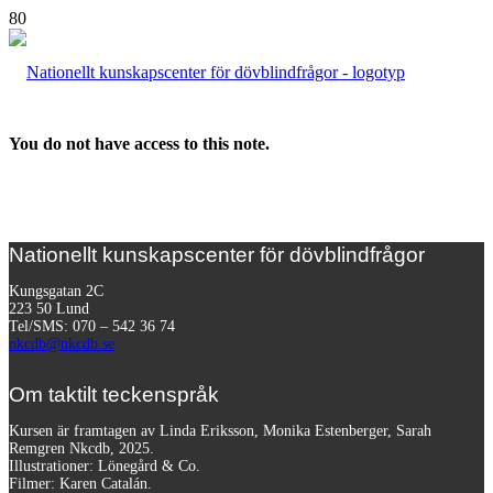
You do not have access to this note.
Nationellt kunskapscenter för dövblindfrågor
Kungsgatan 2C
223 50 Lund
Tel/SMS: 070 – 542 36 74
nkcdb@nkcdb.se
Om taktilt teckenspråk
Kursen är framtagen av Linda Eriksson, Monika Estenberger, Sarah
Remgren Nkcdb, 2025.
Illustrationer: Lönegård & Co.
Filmer:
Karen Catalán.