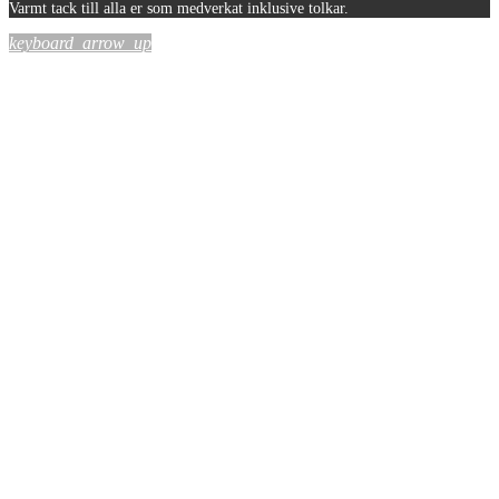
Varmt tack till alla er som medverkat inklusive tolkar.
keyboard_arrow_up