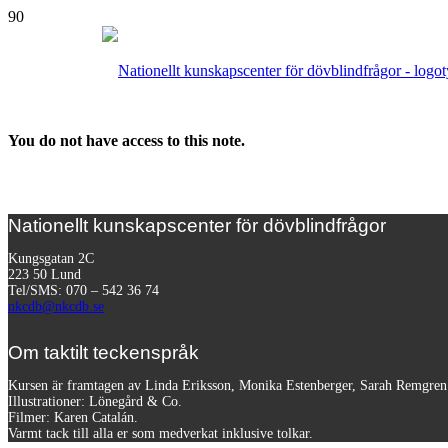
You do not have access to this note.
Nationellt kunskapscenter för dövblindfrågor
Kungsgatan 2C
223 50 Lund
Tel/SMS: 070 – 542 36 74
nkcdb@nkcdb.se
Om taktilt teckenspråk
Kursen är framtagen av Linda Eriksson, Monika Estenberger, Sarah Remgre
Illustrationer: Lönegård & Co.
Filmer:
Karen Catalán.
Varmt tack till alla er som medverkat inklusive tolkar.