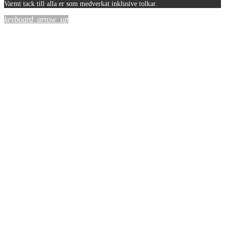
Varmt tack till alla er som medverkat inklusive tolkar.
keyboard_arrow_up