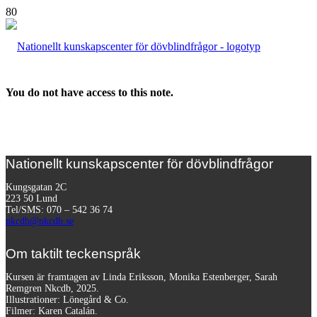
You do not have access to this note.
Nationellt kunskapscenter för dövblindfrågor
Kungsgatan 2C
223 50 Lund
Tel/SMS: 070 – 542 36 74
nkcdb@nkcdb.se
Om taktilt teckenspråk
Kursen är framtagen av Linda Eriksson, Monika Estenberger, Sarah
Remgren Nkcdb, 2025.
Illustrationer: Lönegård & Co.
Filmer:
Karen Catalán.