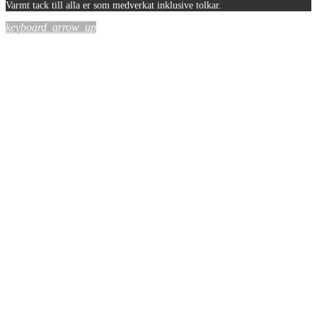
Varmt tack till alla er som medverkat inklusive tolkar.
keyboard_arrow_up