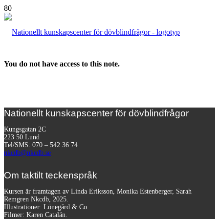
You do not have access to this note.
Nationellt kunskapscenter för dövblindfrågor
Kungsgatan 2C
223 50 Lund
Tel/SMS: 070 – 542 36 74
nkcdb@nkcdb.se
Om taktilt teckenspråk
Kursen är framtagen av Linda Eriksson, Monika Estenberger, Sarah
Remgren Nkcdb, 2025.
Illustrationer: Lönegård & Co.
Filmer:
Karen Catalán.