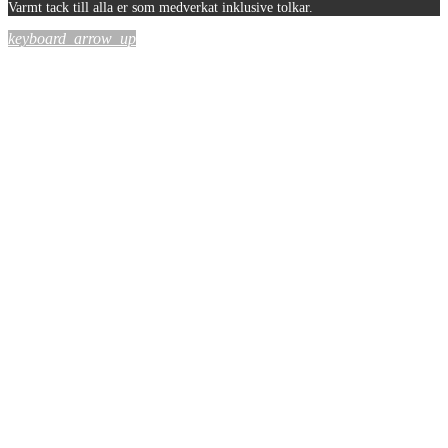
Varmt tack till alla er som medverkat inklusive tolkar.
keyboard_arrow_up