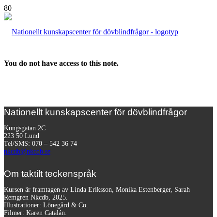
You do not have access to this note.
Nationellt kunskapscenter för dövblindfrågor
Kungsgatan 2C
223 50 Lund
Tel/SMS: 070 – 542 36 74
nkcdb@nkcdb.se
Om taktilt teckenspråk
Kursen är framtagen av Linda Eriksson, Monika Estenberger, Sarah
Remgren Nkcdb, 2025.
Illustrationer: Lönegård & Co.
Filmer:
Karen Catalán.