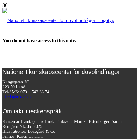
You do not have access to this note.
Nationellt kunskapscenter för dövblindfrågor
Kungsgatan 2C
223 50 Lund
Tel/SMS: 070 – 542 36 74
nkcdb@nkcdb.se
Om taktilt teckenspråk
Kursen är framtagen av Linda Eriksson, Monika Estenberger, Sarah
Remgren Nkcdb, 2025.
Illustrationer: Lönegård & Co.
Filmer:
Karen Catalán.