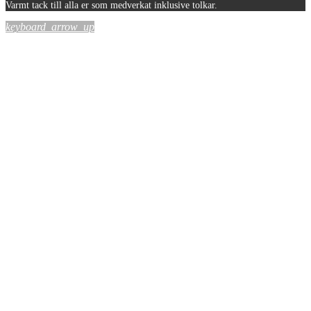
Varmt tack till alla er som medverkat inklusive tolkar.
keyboard_arrow_up