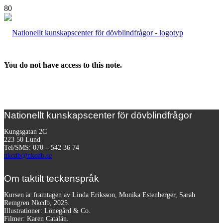
You do not have access to this note.
Nationellt kunskapscenter för dövblindfrågor
Kungsgatan 2C
223 50 Lund
Tel/SMS: 070 – 542 36 74
nkcdb@nkcdb.se
Om taktilt teckenspråk
Kursen är framtagen av Linda Eriksson, Monika Estenberger, Sarah
Remgren Nkcdb, 2025.
Illustrationer: Lönegård & Co.
Filmer:
Karen Catalán.