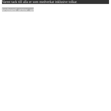
Varmt tack till alla er som medverkat inklusive tolkar.
keyboard_arrow_up