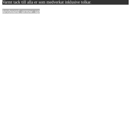
Varmt tack till alla er som medverkat inklusive tolkar.
keyboard_arrow_up