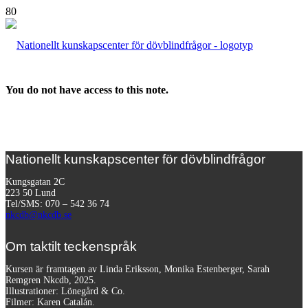
You do not have access to this note.
Nationellt kunskapscenter för dövblindfrågor
Kungsgatan 2C
223 50 Lund
Tel/SMS: 070 – 542 36 74
nkcdb@nkcdb.se
Om taktilt teckenspråk
Kursen är framtagen av Linda Eriksson, Monika Estenberger, Sarah
Remgren Nkcdb, 2025.
Illustrationer: Lönegård & Co.
Filmer:
Karen Catalán.