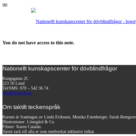
You do not have access to this note.
Nationellt kunskapscenter för dövblindfrågor
Kungsgatan 2C
223 50 Lund
Tel/SMS: 070 – 542 36 74
nkcdb@nkcdb.se
Om taktilt teckenspråk
Kursen är framtagen av Linda Eriksson, Monika Estenberger, Sarah Remgre
Illustrationer: Lönegård & Co.
Filmer:
Karen Catalán.
Varmt tack till alla er som medverkat inklusive tolkar.