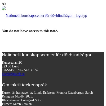
You do not have access to this note.
Nationellt kunskapscenter för dövblindfrågor
Kungsgatan 2C
223 50 Lund
Tel/SMS: 070 – 542 36 74
nkcdb@nkcdb.se
Om taktilt teckenspråk
Kursen är framtagen av Linda Eriksson, Monika Estenberger, Sarah
Remgren Nkcdb, 2025.
Illustrationer: Lönegård & Co.
Filmer:
Karen Catalán.