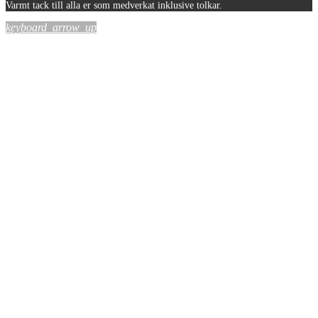
Varmt tack till alla er som medverkat inklusive tolkar.
keyboard_arrow_up