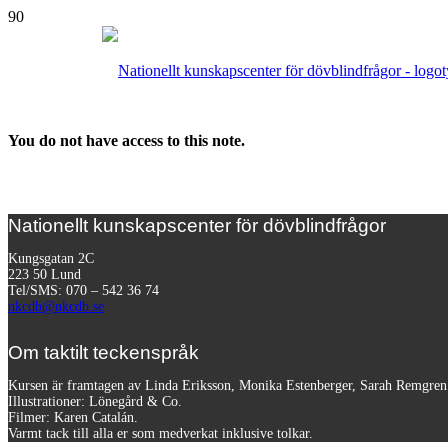
You do not have access to this note.
Nationellt kunskapscenter för dövblindfrågor
Kungsgatan 2C
223 50 Lund
Tel/SMS: 070 – 542 36 74
nkcdb@nkcdb.se
Om taktilt teckenspråk
Kursen är framtagen av Linda Eriksson, Monika Estenberger, Sarah Remgre
Illustrationer: Lönegård & Co.
Filmer:
Karen Catalán.
Varmt tack till alla er som medverkat inklusive tolkar.