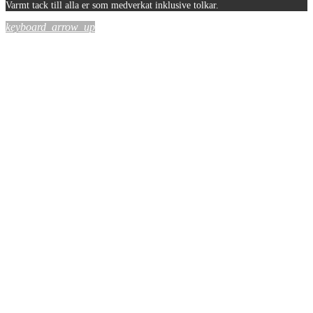
Varmt tack till alla er som medverkat inklusive tolkar.
keyboard_arrow_up