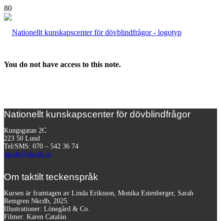
You do not have access to this note.
Nationellt kunskapscenter för dövblindfrågor
Kungsgatan 2C
223 50 Lund
Tel/SMS: 070 – 542 36 74
nkcdb@nkcdb.se
Om taktilt teckenspråk
Kursen är framtagen av Linda Eriksson, Monika Estenberger, Sarah
Remgren Nkcdb, 2025.
Illustrationer: Lönegård & Co.
Filmer:
Karen Catalán.