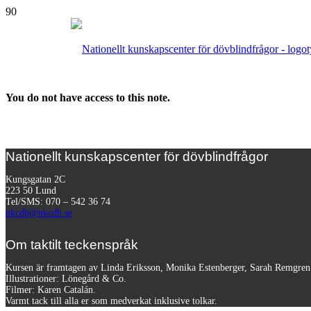
You do not have access to this note.
Nationellt kunskapscenter för dövblindfrågor
Kungsgatan 2C
223 50 Lund
Tel/SMS: 070 – 542 36 74
nkcdb@nkcdb.se
Om taktilt teckenspråk
Kursen är framtagen av Linda Eriksson, Monika Estenberger, Sarah Remgre
Illustrationer: Lönegård & Co.
Filmer:
Karen Catalán.
Varmt tack till alla er som medverkat inklusive tolkar.