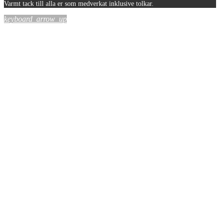
Varmt tack till alla er som medverkat inklusive tolkar.
keyboard_arrow_up