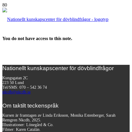
You do not have access to this note.
Nationellt kunskapscenter för dövblindfrågor
Kungsgatan 2C
223 50 Lund
Tel/SMS: 070 – 542 36 74
nkcdb@nkcdb.se
Om taktilt teckenspråk
Kursen är framtagen av Linda Eriksson, Monika Estenberger, Sarah
Remgren Nkcdb, 2025.
Illustrationer: Lönegård & Co.
Filmer:
Karen Catalán.