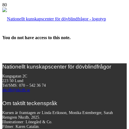
You do not have access to this note.
Nationellt kunskapscenter för dövblindfrågor
Kungsgatan 2C
223 50 Lund
Tel/SMS: 070 – 542 36 74
nkcdb@nkcdb.se
Om taktilt teckenspråk
Kursen är framtagen av Linda Eriksson, Monika Estenberger, Sarah
Remgren Nkcdb, 2025.
Illustrationer: Lönegård & Co.
Filmer:
Karen Catalán.