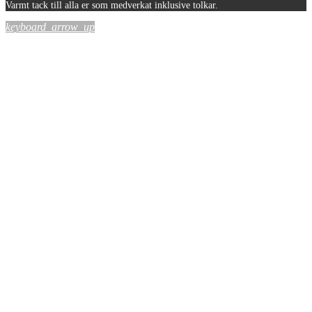
Varmt tack till alla er som medverkat inklusive tolkar.
keyboard_arrow_up