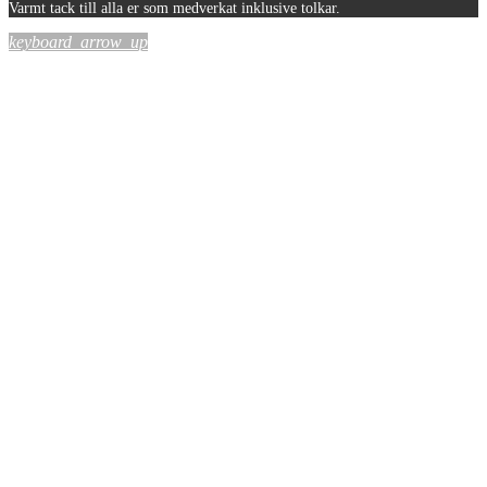
Varmt tack till alla er som medverkat inklusive tolkar.
keyboard_arrow_up