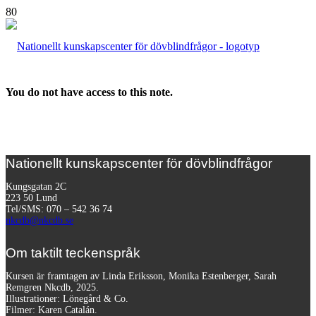
You do not have access to this note.
Nationellt kunskapscenter för dövblindfrågor
Kungsgatan 2C
223 50 Lund
Tel/SMS: 070 – 542 36 74
nkcdb@nkcdb.se
Om taktilt teckenspråk
Kursen är framtagen av Linda Eriksson, Monika Estenberger, Sarah
Remgren Nkcdb, 2025.
Illustrationer: Lönegård & Co.
Filmer:
Karen Catalán.