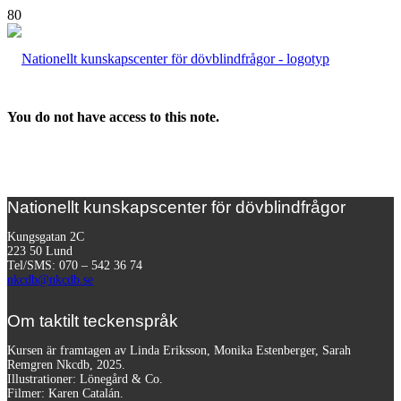
You do not have access to this note.
Nationellt kunskapscenter för dövblindfrågor
Kungsgatan 2C
223 50 Lund
Tel/SMS: 070 – 542 36 74
nkcdb@nkcdb.se
Om taktilt teckenspråk
Kursen är framtagen av Linda Eriksson, Monika Estenberger, Sarah
Remgren Nkcdb, 2025.
Illustrationer: Lönegård & Co.
Filmer:
Karen Catalán.