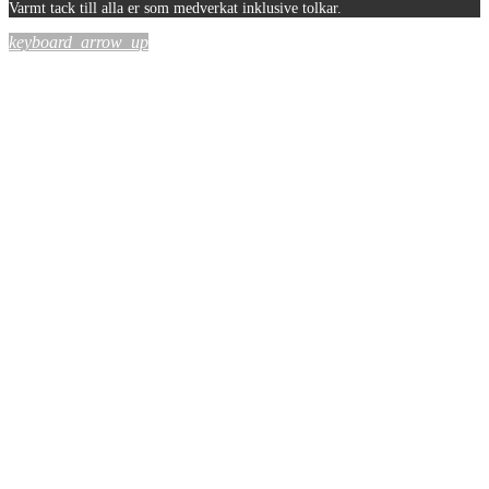
Varmt tack till alla er som medverkat inklusive tolkar.
keyboard_arrow_up