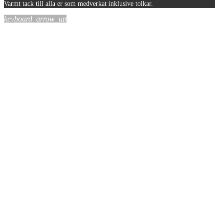
Varmt tack till alla er som medverkat inklusive tolkar.
keyboard_arrow_up