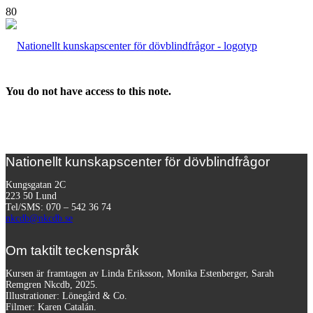
You do not have access to this note.
Nationellt kunskapscenter för dövblindfrågor
Kungsgatan 2C
223 50 Lund
Tel/SMS: 070 – 542 36 74
nkcdb@nkcdb.se
Om taktilt teckenspråk
Kursen är framtagen av Linda Eriksson, Monika Estenberger, Sarah
Remgren Nkcdb, 2025.
Illustrationer: Lönegård & Co.
Filmer:
Karen Catalán.