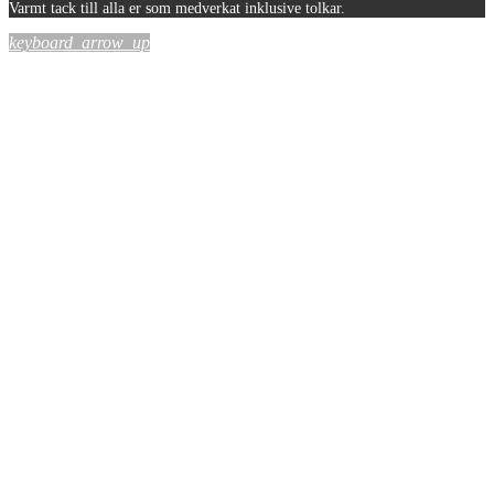
Varmt tack till alla er som medverkat inklusive tolkar.
keyboard_arrow_up