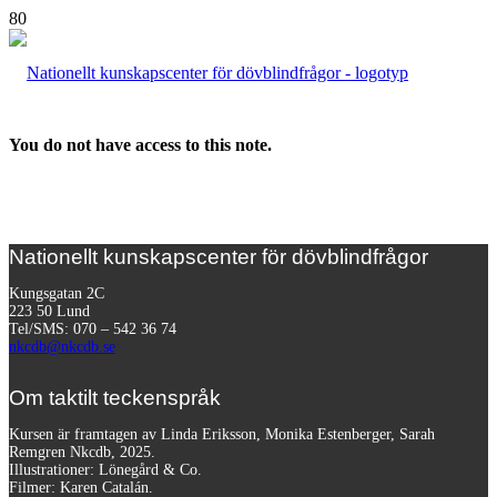
You do not have access to this note.
Nationellt kunskapscenter för dövblindfrågor
Kungsgatan 2C
223 50 Lund
Tel/SMS: 070 – 542 36 74
nkcdb@nkcdb.se
Om taktilt teckenspråk
Kursen är framtagen av Linda Eriksson, Monika Estenberger, Sarah
Remgren Nkcdb, 2025.
Illustrationer: Lönegård & Co.
Filmer:
Karen Catalán.